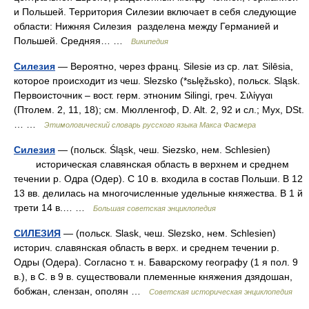
и Польшей. Территория Силезии включает в себя следующие
области: Нижняя Силезия разделена между Германией и
Польшей. Средняя… …
Википедия
Силезия
— Вероятно, через франц. Silesiе из ср. лат. Silēsia,
которое происходит из чеш. Slezskо (*sьlęžьsko), польск. Sląsk.
Первоисточник – вост. герм. этноним Silingi, греч. Σιλίγγαι
(Птолем. 2, 11, 18); см. Мюлленгоф, D. Alt. 2, 92 и сл.; Мух, DSt.
… …
Этимологический словарь русского языка Макса Фасмера
Силезия
— (польск. Śląsk, чеш. Siezsko, нем. Schlesien)
историческая славянская область в верхнем и среднем
течении р. Одра (Одер). С 10 в. входила в состав Польши. В 12
13 вв. делилась на многочисленные удельные княжества. В 1 й
трети 14 в.… …
Большая советская энциклопедия
СИЛЕЗИЯ
— (польск. Slask, чеш. Slezsko, нем. Schlesien)
историч. славянская область в верх. и среднем течении р.
Одры (Одера). Согласно т. н. Баварскому географу (1 я пол. 9
в.), в С. в 9 в. существовали племенные княжения дзядошан,
бобжан, слензан, ополян …
Советская историческая энциклопедия