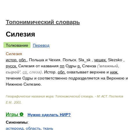
Топонимический словарь
Силезия
Толкование
Перевод
Силезия
истор.
обл.
, Польша и Чехия. Польск. Sla_sk ,
чешек.
Slezsko ,
русск.
Силезия от названия
пп
Одры
р.
Сленза
(
'влажный,
сырой'
,
ср.
слеза)
. Истор.
обл.
охватывает верхнее и
ниж.
течение Одры и соответственно подразделяется на Верхнюю и
Нижнюю Силезию.
Географические названия мира: Топонимический словарь. - М: АСТ
.
Поспелов
Е.М.
.
2001
.
Игры ⚽
Нужно сделать НИР?
Синонимы
:
астероид
,
область
,
ткань