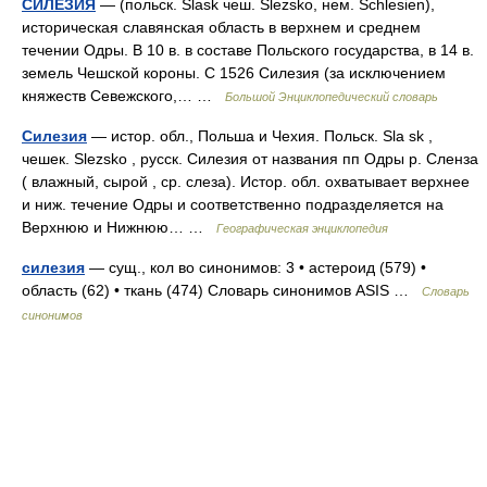
СИЛЕЗИЯ
— (польск. Slask чеш. Slezsko, нем. Schlesien),
историческая славянская область в верхнем и среднем
течении Одры. В 10 в. в составе Польского государства, в 14 в.
земель Чешской короны. С 1526 Силезия (за исключением
княжеств Севежского,… …
Большой Энциклопедический словарь
Силезия
— истор. обл., Польша и Чехия. Польск. Sla sk ,
чешек. Slezsko , русск. Силезия от названия пп Одры р. Сленза
( влажный, сырой , ср. слеза). Истор. обл. охватывает верхнее
и ниж. течение Одры и соответственно подразделяется на
Верхнюю и Нижнюю… …
Географическая энциклопедия
силезия
— сущ., кол во синонимов: 3 • астероид (579) •
область (62) • ткань (474) Словарь синонимов ASIS …
Словарь
синонимов