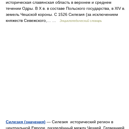
историческая славянская область в верхнем и среднем
течении Одры. В X в. в составе Польского государства, в XIV в.
земель Чешской короны. С 1526 Силезия (за исключением
княжеств Севежского,… …
Энциклопедический словарь
Силезия (значения)
— Силезия исторический регион в
центральной Европе, разделённый между Чехией, Германией